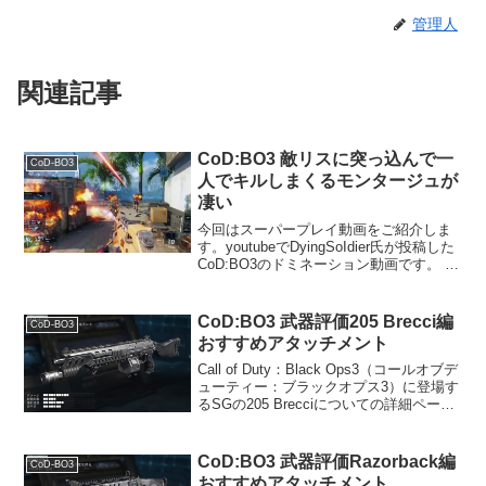
管理人
関連記事
CoD:BO3 敵リスに突っ込んで一
CoD-BO3
人でキルしまくるモンタージュが
凄い
今回はスーパープレイ動画をご紹介しま
す。youtubeでDyingSoIdier氏が投稿した
CoD:BO3のドミネーション動画です。 敵
陣に単騎で切り込み、ピュリファイアー
で敵を消毒しまくる動画は以下からご覧
ください。DyingSoIdie...
CoD:BO3 武器評価205 Brecci編
CoD-BO3
おすすめアタッチメント
Call of Duty：Black Ops3（コールオブデ
ューティー：ブラックオプス3）に登場す
るSGの205 Brecciについての詳細ページ
です。データ解除レベル初期射撃タイプ
セミオート移動速度100%ADS(覗き込み)
速度0.25秒...
CoD:BO3 武器評価Razorback編
CoD-BO3
おすすめアタッチメント