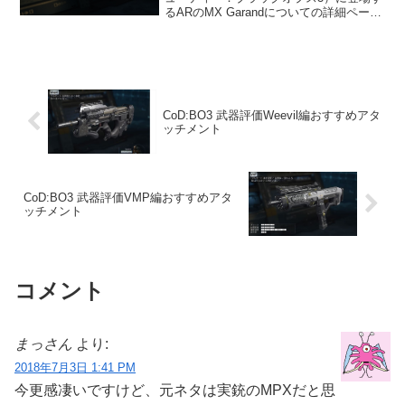
るARのMX Garandについての詳細ページ
です。データ解除レベルサプライドロッ
プ射撃タイプセミオート移動速度
95%ADS(覗き込み)速度0...
CoD:BO3 武器評価Weevil編おすすめアタ
ッチメント
CoD:BO3 武器評価VMP編おすすめアタ
ッチメント
コメント
まっさん
より:
2018年7月3日 1:41 PM
今更感凄いですけど、元ネタは実銃のMPXだと思