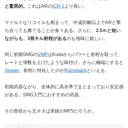
と驚異的。
これはARの
ICR-1
より長い。
マイルドなリコイルも相まって、中遠距離以上でARと撃
ち合っても勝てることが多々ある。さらに、
2.5ｍと短い
ながらも、3発キル射程がある
のも地味に嬉しい。
同じ初期SMGの
VMP
はKudaからパワーと射程を取って、
レートと弾数を上げたような味付け。さらに極端にすると
Vesper
。射程に特化したのが
Razorback
といえる。
初期武器ながら、全体的に高水準でまとまっており安定感
がある。SMG入門におすすめの武器。
その形状から元ネタは実銃のMP5だろうか。