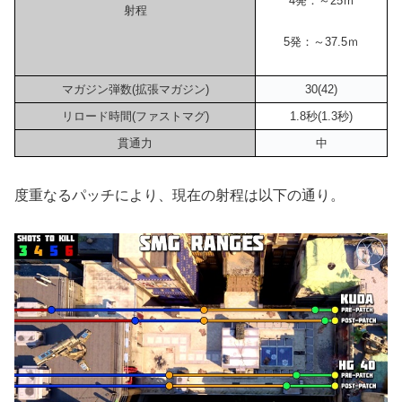
4発：～25ｍ
射程
5発：～37.5ｍ
マガジン弾数(拡張マガジン)
30(42)
リロード時間(ファストマグ)
1.8秒(1.3秒)
貫通力
中
度重なるパッチにより、現在の射程は以下の通り。