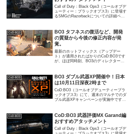
Call of Duty：Black Ops3（コールオブデ
ューティー：ブラックオプス3）に登場す
るSMGのRazorbackについての詳細ペー
ジです。データ解除レベル46射撃タイプ
フルオート移動速度100%ADS(覗き込み)
速度0.2秒ダ...
BO3 タフネスの復活など、開発
CoD-BO3
の質疑から今後の修正内容が発
覚。
最新のホットフィックス（アップデー
ト）が適用されたばかりのCoD:BO3です
が、ほぼ同時刻、BO3のディレクターで
あるDavid Vonderhaar氏がツイッターで
質疑応答を行い、ファンからの質問に答
えました。概要同氏はツイッターで、
BO3 ダブル武器XP開催中！日本
CoD-BO3
30...
は10月11日深夜2時まで
CoD:BO3（コールオブデューティーブラ
ックオプス3）にて、週末のマルチでのダ
ブル武器XPキャンペーンが実施中です。
概要対応機種はPS4、Xbox One、PCで
す。 武器経験値2倍開催期間日本でのダ
ブルXPの実施期間は以下の通りです。
CoD:BO3 武器評価MX Garand編
CoD-BO3
す...
おすすめアタッチメント
Call of Duty：Black Ops3（コールオブデ
ューティー：ブラックオプス3）に登場す