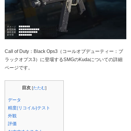
Call of Duty：Black Ops3（コールオブデューティー：ブ
ラックオプス3）に登場するSMGのKudaについての詳細
ページです。
目次
[
たたむ
]
データ
精度(リコイル)テスト
外観
評価