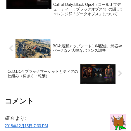
Call of Duty:Black Ops4（コールオブデ
ューティー：ブラックオプス4）の隠しチ
ャレンジ群「ダークオプス」についてま
とめました。隠しチャレンジ「ダークオ
プス」アンロック条件が機密のチャレン
ジダークオプスはいわゆる隠しチャレ...
BO4:最新アップデート1.04配信。武器や
パークなど大幅なバランス調整
CoD:BO4 ブラックマーケットとティアの
仕組み（稼ぎ方・報酬）
コメント
匿名
より:
2018年12月15日 7:33 PM