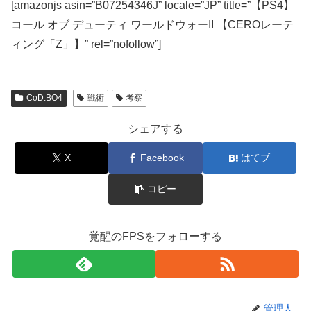
[amazonjs asin=”B07254346J” locale=”JP” title=”【PS4】
コール オブ デューティ ワールドウォーII 【CEROレーテ
ィング「Z」】” rel=”nofollow”]
CoD:BO4
戦術
考察
シェアする
X
Facebook
はてブ
コピー
覚醒のFPSをフォローする
管理人