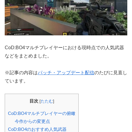
CoD:BO4マルチプレイヤーにおける現時点での人気武器
などをまとめました。
※記事の内容は
パッチ・アップデート配信
のたびに見直し
ています。
目次
[
たたむ
]
CoD:BO4マルチプレイヤーの俯瞰
今作からの変更点
CoD:BO4のおすすめ人気武器