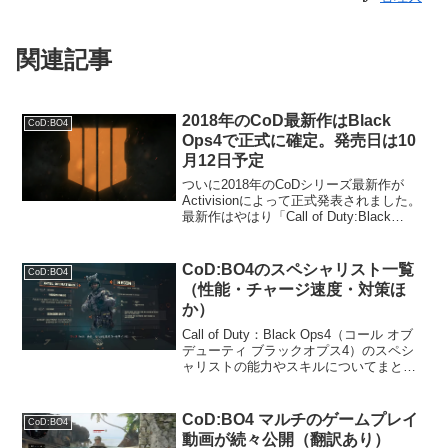
関連記事
2018年のCoD最新作はBlack
CoD:BO4
Ops4で正式に確定。発売日は10
月12日予定
ついに2018年のCoDシリーズ最新作が
Activisionによって正式発表されました。
最新作はやはり「Call of Duty:Black
Ops4」今年のCoDは「コールオブデュー
ティー：ブラックオプス4」となります。
開発スタジオは、こ...
CoD:BO4のスペシャリスト一覧
CoD:BO4
（性能・チャージ速度・対策ほ
か）
Call of Duty：Black Ops4（コール オブ
デューティ ブラックオプス4）のスペシ
ャリストの能力やスキルについてまとめ
ました。全スペシャリスト一覧と解説ス
ペシャリストは現時点で全10種。 過去作
の事例や、開発スタジオの発言...
CoD:BO4 マルチのゲームプレイ
CoD:BO4
動画が続々公開（翻訳あり）