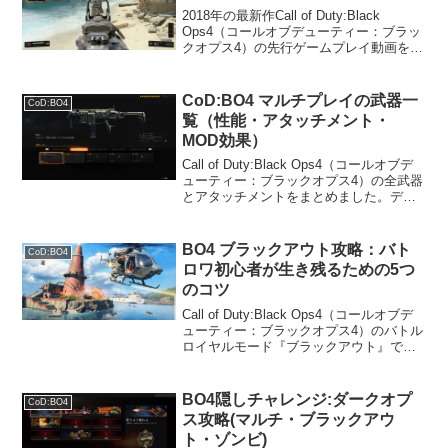
2018年の最新作Call of Duty:Black
Ops4（コールオブデューティー：ブラッ
クオプス4）の先行ゲームプレイ動画をま
とめました。CoD:BO4マルチプレイヤー
のプレイ動画5月18日にマルチプレイヤー
が公開されたばかりのCo...
CoD:BO4 マルチプレイの武器一
CoD:BO4
覧（性能・アタッチメント・
MOD効果）
Call of Duty:Black Ops4（コールオブデ
ューティー：ブラックオプス4）の全武器
とアタッチメントをまとめました。デー
タはマルチプレイ準拠。 内容はアップデ
ートのたびに見直しています。BO4の武
器について基本事項武器によって...
BO4 ブラックアウト攻略：バト
CoD:BO4
ロワ初心者が生き残るための5つ
のコツ
Call of Duty:Black Ops4（コールオブデ
ューティー：ブラックオプス4）のバトル
ロイヤルモード『ブラックアウト』で生
き残るためのコツをご紹介します。初心
者向け。ブラックアウトで生き残るため
のコツソロは難易度高し。初心者はデ...
BO4隠しチャレンジ:ダークオプ
CoD:BO4
ス攻略(マルチ・ブラックアウ
ト・ゾンビ)