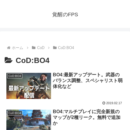
覚醒のFPS
ホーム
CoD
CoD:BO4
CoD:BO4
BO4:最新アップデート。武器の
CoD:BO4
バランス調整、スペシャリスト弱
体化など
2019.02.17
BO4:マルチプレイに完全新規の
CoD:BO4
マップが2種リーク。無料で追加
か