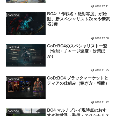
2018.12.11
BO4:「作戦名：絶対零度」が始
CoD:BO4
動。新スペシャリストZeroや新武
器3種
2018.12.08
CoD:BO4のスペシャリスト一覧
CoD:BO4
（性能・チャージ速度・対策ほ
か）
2018.11.25
CoD:BO4 ブラックマーケットと
CoD:BO4
ティアの仕組み（稼ぎ方・報酬）
2018.11.22
BO4 マルチプレイ現時点のおす
CoD:BO4
すめ強武器・装備・スペシャリス