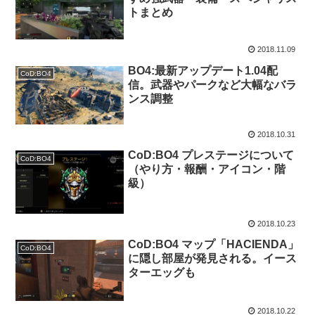
トまとめ
2018.11.09
BO4:最新アップデート1.04配
CoD:BO4
信。武器やパークなど大幅なバラ
ンス調整
2018.10.31
CoD:BO4 プレステージについて
CoD:BO4
（やり方・報酬・アイコン・階
級）
2018.10.23
CoD:BO4 マップ「HACIENDA」
CoD:BO4
に隠し部屋が発見される。イース
ターエッグも
2018.10.22