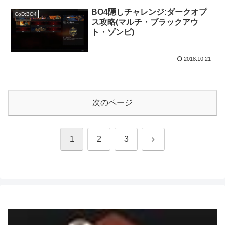
BO4隠しチャレンジ:ダークオプ
CoD:BO4
ス攻略(マルチ・ブラックアウ
ト・ゾンビ)
2018.10.21
次のページ
次
1
2
3
へ