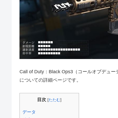
Call of Duty：Black Ops3（コールオ
についての詳細ページです。
目次
[
たたむ
]
データ