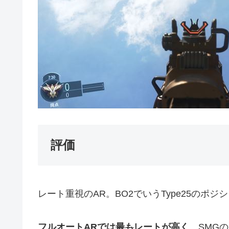
評価
レート重視のAR。BO2でいうType25のポジ
フルオートARでは
最も
レートが高く
、SMGの