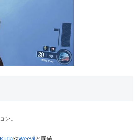
ション。
Kuda
や
Weevil
と同値。