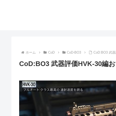
ホーム
CoD
CoD-BO3
CoD:BO3 
CoD:BO3 武器評価HVK-3