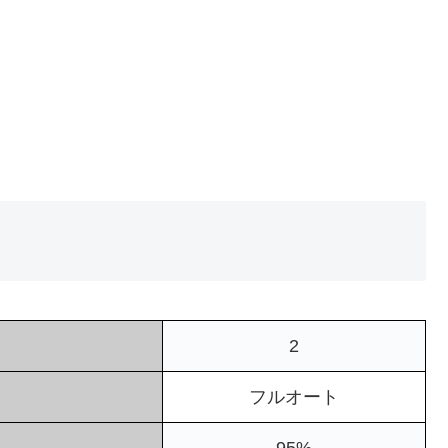
2
フルオート
95%