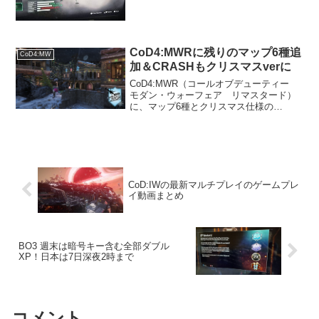
One、PC向けに配信されました。ソー
ス:Chrlieintel新武器が3種追加今回のアッ
プデートで新たな武器が3種...
CoD4:MWRに残りのマップ6種追
CoD4:MW
加＆CRASHもクリスマスverに
CoD4:MWR（コールオブデューティー
モダン・ウォーフェア リマスタード）
に、マップ6種とクリスマス仕様の
CRASHがアップデートで追加されます。
12/13追記：各種マップのプレイ動画を追
加。6種のマップ追加アップデート2016年
12月...
CoD:IWの最新マルチプレイのゲームプレ
イ動画まとめ
BO3 週末は暗号キー含む全部ダブル
XP！日本は7日深夜2時まで
コメント