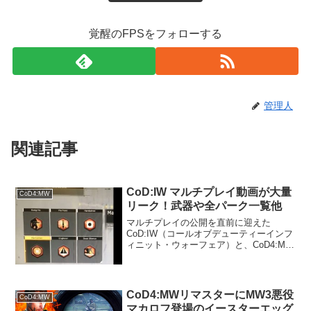
覚醒のFPSをフォローする
管理人
関連記事
CoD:IW マルチプレイ動画が大量
CoD4:MW
リーク！武器や全パーク一覧他
マルチプレイの公開を直前に迎えた
CoD:IW（コールオブデューティーインフ
ィニット・ウォーフェア）と、CoD4:MW
リマスターのプレイ動画が大量にリーク
され話題になっています。全パークリス
トもリークされているのでぜひご確認く
ださい。画像提供...
CoD4:MWリマスターにMW3悪役
CoD4:MW
マカロフ登場のイースターエッグ