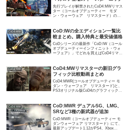
先行プレイが解禁されたCoD4:MWリマス
ター（コールオブデューティー モダ
ン・ウォーウェア リマスタード）のキ
ャンペーンに、同シリーズの後期作の悪
役マカロフが登場していることが明らか
になりました。MW3の悪役マカロフマカ
CoD:IWの全エディション一覧比
CoD4:MW
ロフはCoD:MW...
較まとめ。購入特典と最安値価格
CoDシリーズの最新作「CoD:IW（コール
オブデューティーインフィニット・ウォ
ーフェア）」でどれを買えばCoD4リマス
ターが付属するか、エディションごとの
購入特典は何かなどについてわかりやす
くまとめてみました。とりあえずCoD4リ
CoD4:MWリマスターの新旧グラ
CoD4:MW
マスター...
フィック比較動画まとめ
CoD4:MWR(コールオブデューティー モ
ダン・ウォーフェア リマスタード)と、
PS3オリジナル版CoD4のグラフィックを
比較した動画をご紹介します。CoD4グラ
フィック比較動画オリジナル版の
CoD4:MWは2007年に登場した作品で
CoD:MWR デュアルSG、LMG、
CoD4:MW
す。...
SRなど3種の新武器が追加
CoD:MWR（コールオブデューティー モ
ダンウォーフェア リマスタード）にて、
最新アップデート1.12がPS4、Xbox