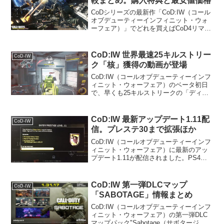
較まとめ。購入特典と最安値価格
CoDシリーズの最新作「CoD:IW（コール
オブデューティーインフィニット・ウォ
ーフェア）」でどれを買えばCoD4リマス
ターが付属するか、エディションごとの
購入特典は何かなどについてわかりやす
くまとめてみました。とりあえずCoD4リ
CoD:IW 世界最速25キルストリー
CoD-IW
マスター...
ク「核」獲得の動画が登場
CoD:IW（コールオブデューティーインフ
ィニット・ウォーフェア）のベータ初日
で、早くも25キルストリークの「ディア
トマイザーストライク（＝戦術核）」を
獲得したゲームプレイ動画が登場し話題
となっています。25連続キル報酬の
CoD:IW 最新アップデート1.11配
CoD-IW
「核」キルストでの...
信。プレステ30まで拡張ほか
CoD:IW（コールオブデューティーインフ
ィニット・ウォーフェア）に最新のアッ
プデート1.11が配信されました。PS4、
Xbox One、PCにて配信済みです。アッ
プデート内容目玉はプレステージ上限の
追加と、エンブレム作成機能の正式な実
CoD:IW 第一弾DLCマップ
CoD-IW
装で...
「SABOTAGE」情報まとめ
CoD:IW（コールオブデューティーインフ
ィニット・ウォーフェア）の第一弾DLC
マップパック"Sabotage（サボタージ