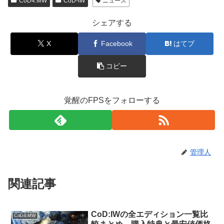
CoD4:MW
CoD-IW
ニュース
シェアする
X
Facebook
はてブ
コピー
覚醒のFPSをフォローする
管理人
関連記事
CoD:IWの全エディション一覧比
CoD4:MW