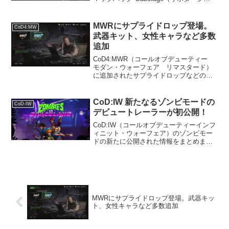
ュ）"の情報をまとめました。追記1月30
日：Neonの先行プレイ動画を追加。
SABOTAGE（サボタージュ）概要プレ
MWRにサプライドロップ登場。
CoD4:MW
ビ...
武器キット、女性キャラなど多数
追加
CoD4:MWR（コールオブデューティー
モダン・ウォーフェア リマスタード）
に追加されたサプライドロップなどの新
要素をまとめてご紹介します。MWRにも
サプライドロップ登場AWから始まった課
金要素を含むガチャシステムである「サ
CoD:IW 新たなるゾンビモードの
CoD-IW
プライドロップ...
デビュートレーラーが初公開！
CoD:IW（コールオブデューティーインフ
ィニット・ウォーフェア）のゾンビモー
ドの新たに公開された情報をまとめまし
た。CoD:IWの予約特典にゾンビパック
CoD:IWを予約すると、「Zombies in
Spaceland Pack」が付属...
MWRにサプライドロップ登場。武器キッ
ト、女性キャラなど多数追加