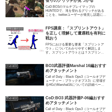
登りのグリッチが見つかる
CoD:BO3のマルチプレイマップの
HUNTEDで、滝を登れるグリッチがある
ことを、twitterユーザーが発見し話題にな
っています。 追記：現在はできません。
パッチ1.04にて修正済み。試しに挑戦し
てみたものの、結構テクニックが必要で
FPS講座：「スプリントアウト」
FPS上達のコツ
難し...
を正しく理解して遭遇戦を有利に
戦おう
FPSにおける重要な要素「スプリントア
ウト」についてわかりやすく解説しま
す。スプリントアウトとは？スプリント
アウトとは、ダッシュ後の硬直のことで
す。"sprint"を"out"してからの隙というこ
とですね。ダッシュしながら銃が撃てな
BO3武器評価Marshal 16編おすす
CoD-BO3
いタイプ...
めアタッチメント
Call of Duty：Black Ops3（コールオブデ
ューティー：ブラックオプス3）に登場す
るHGのMarshal16についての詳細ページ
です。データ解除レベルサプライドロッ
プ射撃タイプセミオート移動速度
95%ADS(覗き込み)速度0...
CoD:BO3 武器評価P-06編おすす
CoD-BO3
めアタッチメント
Call of Duty：Black Ops3（コールオブデ