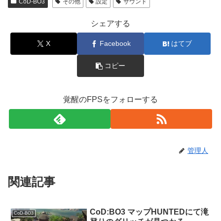
CoD-BO3
その他
設定
サウンド
シェアする
X
Facebook
はてブ
コピー
覚醒のFPSをフォローする
管理人
関連記事
CoD:BO3 マップHUNTEDにて滝
CoD-BO3