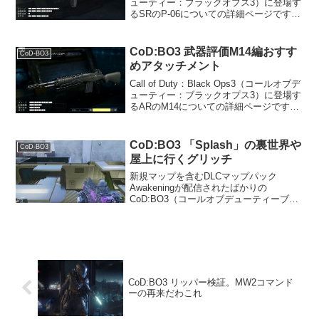
ューティー：ブラックオプス3）に登場す
るSRのP-06についての詳細ページです。
データ解除レベル25射撃タイプチャージ
バースト（という名の3点バースト）移動
速度95%ADS(覗き込...
CoD:BO3 武器評価M14編おすす
CoD-BO3
めアタッチメント
Call of Duty：Black Ops3（コールオブデ
ューティー：ブラックオプス3）に登場す
るARのM14についての詳細ページです。
データ解除レベルサプライドロップ期間
限定射撃タイプセミオート移動速度
95%ADS(覗き込み)速度0.2...
CoD:BO3 「Splash」の裏世界や
CoD-BO3
屋上に行くグリッチ
新規マップを含むDLCマップパック
Awakeningが配信されたばかりの
CoD:BO3（コールオブデューティーブラ
ックオプス3）ですが、新マップSplashの
グリッチ動画をご紹介します。概要新マ
ップでもグリッチ研究班の活躍により、
日々多数の...
CoD:BO3 リッパー検証。MW2コマンド
ーの再来だわこれ