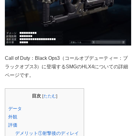
Call of Duty：Black Ops3（コールオブデューティー：ブ
ラックオプス3）に登場するSMGのHLX4についての詳細
ページです。
目次
[
たたむ
]
データ
外観
評価
デメリット①射撃後のディレイ