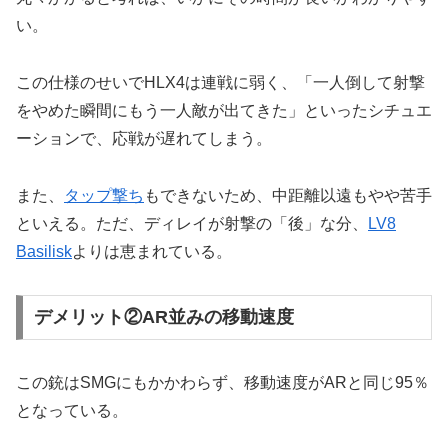
い。
この仕様のせいでHLX4は連戦に弱く、「一人倒して射撃
をやめた瞬間にもう一人敵が出てきた」といったシチュエ
ーションで、応戦が遅れてしまう。
また、
タップ撃ち
もできないため、中距離以遠もやや苦手
といえる。ただ、ディレイが射撃の「後」な分、
LV8
Basilisk
よりは恵まれている。
デメリット②AR並みの移動速度
この銃はSMGにもかかわらず、移動速度がARと同じ95％
となっている。