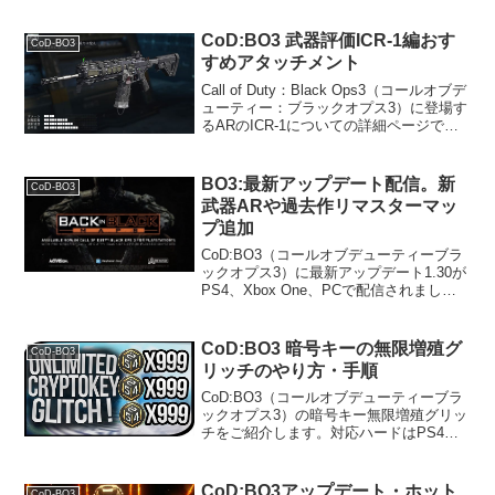
ミオート移動速度95%ADS(覗き込み)速度
0.366秒ダメージ...
CoD:BO3 武器評価ICR-1編おす
CoD-BO3
すめアタッチメント
Call of Duty：Black Ops3（コールオブデ
ューティー：ブラックオプス3）に登場す
るARのICR-1についての詳細ページで
す。データ解除レベル16射撃タイプフル
オート移動速度95%ADS(覗き込み)速度
0.25秒ダメージ30...
BO3:最新アップデート配信。新
CoD-BO3
武器ARや過去作リマスターマッ
プ追加
CoD:BO3（コールオブデューティーブラ
ックオプス3）に最新アップデート1.30が
PS4、Xbox One、PCで配信されまし
た。最新アップデート1.30概要アップデ
ートの概要は以下の通りとなっていま
す。 「Back in Black」 ...
CoD:BO3 暗号キーの無限増殖グ
CoD-BO3
リッチのやり方・手順
CoD:BO3（コールオブデューティーブラ
ックオプス3）の暗号キー無限増殖グリッ
チをご紹介します。対応ハードはPS4と
Xbox OneでPC版は未確認とのこと。こ
のグリッチは、現時点の最新アップデー
ト1.15でもまだ使用が確認できるとのこ
CoD:BO3アップデート・ホット
CoD-BO3