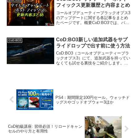
と...
フィックス更新履歴と内容まとめ
コールオブデューティーブラックオプス3
のアップデートに関する各記事をまとめ
たページです。概要CoD:BO3では、バラ
ンス調整やバグの修正など、頻繁にパッ
チがきます。パッチには以下の2種類あり
ます。 タイトルアップデート：大規模な
CoD:BO3新しい追加武器をサプ
CoD-BO3
内容と容量。...
ライドロップで出す前に使う方法
CoD:BO3（コールオブデューティーブラ
ックオプス3）にて、追加武器を持ってい
なくても試せる裏技をご紹介します。
PS4とXbox One向けです。記事内では二
通りの方法を紹介しています。 オフライ
ンで新武器を使うやり方 オンラインで新
武器...
PS4：期間限定100円セール。ウォッチド
ッグスやゴッドオブウォー3ほか
CoD初級講座: 習得必須！リロードキャン
セルのやり方と有用性