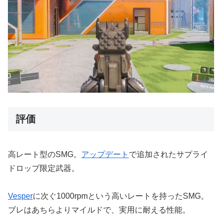
評価
高レート型のSMG。
アップデート
で追加されたサプライ
ドロップ限定武器。
Vesper
に次ぐ1000rpmという高いレートを持ったSMG。
ブレはあちらよりマイルドで、実用に耐える性能。