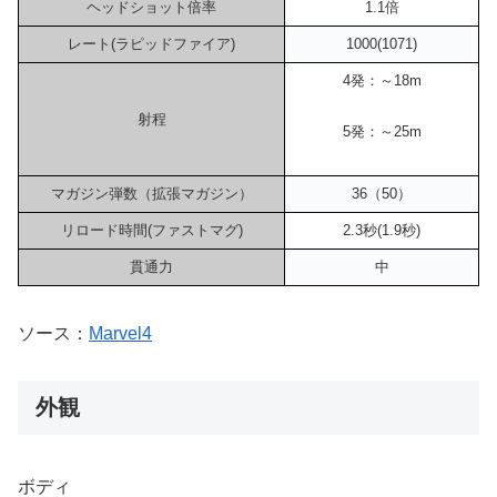
ヘッドショット倍率
1.1倍
レート(ラピッドファイア)
1000(1071)
4発：～18m
射程
5発：～25m
マガジン弾数（拡張マガジン）
36（50）
リロード時間(ファストマグ)
2.3秒(1.9秒)
貫通力
中
ソース：
Marvel4
外観
ボディ