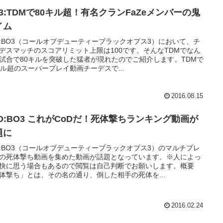
O3:TDMで80キル超！有名クランFaZeメンバーの鬼
イム
D:BO3（コールオブデューティーブラックオプス3）において、チ
デスマッチのスコアリミット上限は100です。そんなTDMでなん
試合で80キルを突破した猛者が現れたのでご紹介します。TDMで
キル超のスーパープレイ動画チーデスで...
2016.08.15
oD:BO3 これがCoDだ！死体撃ちランキング動画が
題に
D:BO3（コールオブデューティーブラックオプス3）のマルチプレ
の死体撃ち動画を集めた動画が話題となっています。※人によっ
快に思う場合もあるので閲覧は自己判断でお願いします。概要
体撃ち」とは、その名の通り、倒した相手の死体を...
2016.02.24