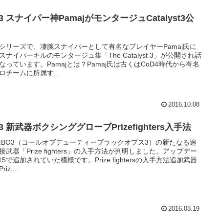
3 スナイパー神PamajがモンタージュCatalyst3公
Dシリーズで、凄腕スナイパーとして有名なプレイヤーPamaj氏に
スナイパーキルのモンタージュ集「The Catalyst 3」が公開され話
なっています。Pamajとは？Pamaj氏は古くはCoD4時代から有名
ロチームに所属す...
2016.10.08
3 新武器ボクシンググローブPrizefighters入手法
D:BO3（コールオブデューティーブラックオプス3）の新たなる追
接武器「Prize fighters」の入手方法が判明しました。アップデー
.15で追加されていた模様です。Prize fightersの入手方法追加武器
iz...
2016.08.19