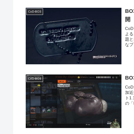
BO
CoD-BO3
開
Co
よる
題と
なプ
BO
CoD-BO3
Co
加近
ト1
の「Pr