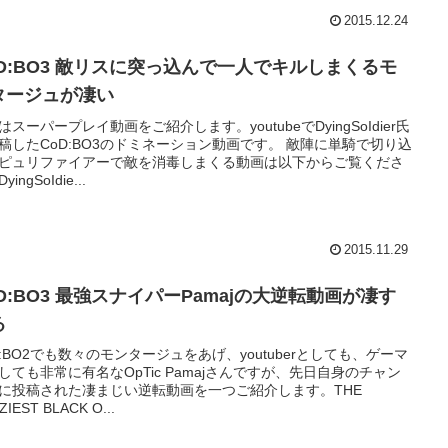
2015.12.24
oD:BO3 敵リスに突っ込んで一人でキルしまくるモ
タージュが凄い
はスーパープレイ動画をご紹介します。youtubeでDyingSoIdier氏
稿したCoD:BO3のドミネーション動画です。 敵陣に単騎で切り込
ピュリファイアーで敵を消毒しまくる動画は以下からご覧くださ
ingSoIdie...
2015.11.29
D:BO3 最強スナイパーPamajの大逆転動画が凄す
る
D:BO2でも数々のモンタージュをあげ、youtuberとしても、ゲーマ
しても非常に有名なOpTic Pamajさんですが、先日自身のチャン
に投稿された凄まじい逆転動画を一つご紹介します。THE
ZIEST BLACK O...