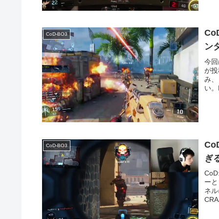
C
CoD-BO3
ン
今回
が投
み、
い。Dy
Co
CoD-BO3
ぎ
Co
ーと
ネル
CRA