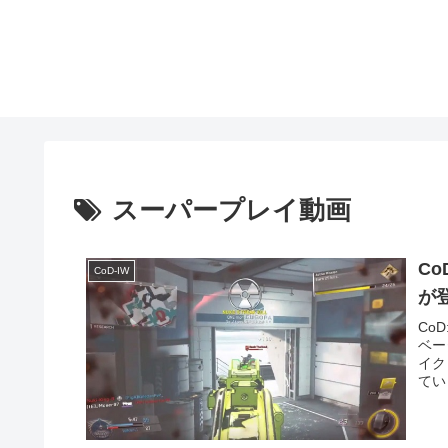
スーパープレイ動画
C
CoD-IW
が
Co
ベー
イク
てい