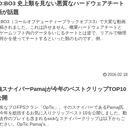
oD:BO3 史上類を見ない悪質なハードウェアチート
画が話題
D:BO3（コールオブデューティーブラックオプス3）で大変な動画
稿されました。これは許せません。概要ハードウェアチートと
ゲームソフト内のデータをいじるチートとは逆で、リアルで物理
何かを使ってチートするといった類のものです。例...
2016.02.18
強スナイパーPamajが今年のベストクリップTOP10
公開
名なプロFPSクラン「OpTic」。そのスナイパーであるPamaj氏
今年を総括するお気に入りクリップベスト10を公開しました。動
去作のプレイも含まれるsickなスナイパークリップは以下からご
さい。OpTic Pamaj's...