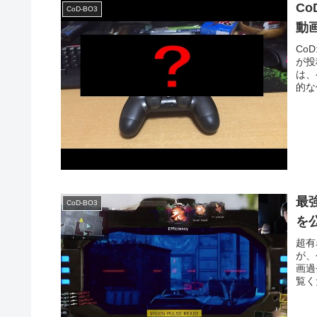
C
CoD-BO3
動
Co
が投
は、
的な
最
CoD-BO3
を
超有
が、
画過
覧くだ