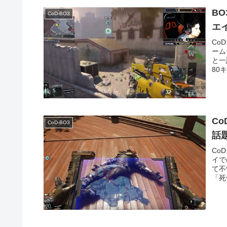
B
CoD-BO3
エ
Co
ーム
と一
80
C
CoD-BO3
話
Co
イで
て不
「死