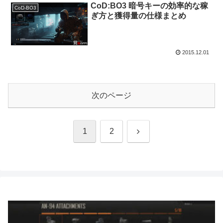
CoD:BO3 暗号キーの効率的な稼
CoD-BO3
ぎ方と獲得量の仕様まとめ
2015.12.01
次のページ
次
1
2
へ