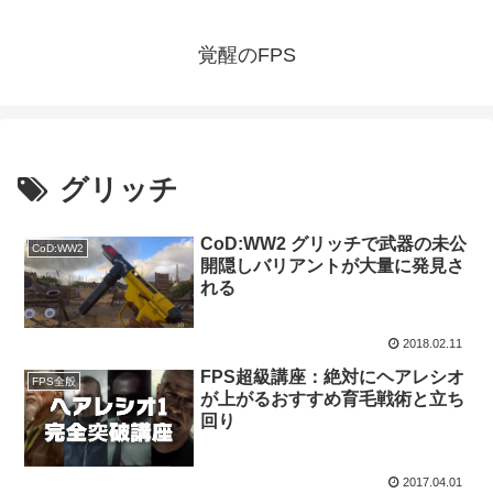
覚醒のFPS
グリッチ
CoD:WW2 グリッチで武器の未公
CoD:WW2
開隠しバリアントが大量に発見さ
れる
2018.02.11
FPS超級講座：絶対にヘアレシオ
FPS全般
が上がるおすすめ育毛戦術と立ち
回り
2017.04.01