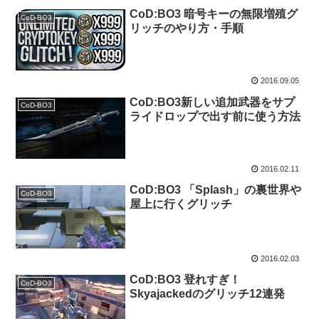
CoD:BO3 暗号キーの無限増殖グ
CoD-BO3
リッチのやり方・手順
2016.09.05
CoD:BO3新しい追加武器をサプ
CoD-BO3
ライドロップで出す前に使う方法
2016.02.11
CoD:BO3 「Splash」の裏世界や
CoD-BO3
屋上に行くグリッチ
2016.02.03
CoD:BO3 登れすぎ！
CoD-BO3
Skyajackedのグリッチ12連発