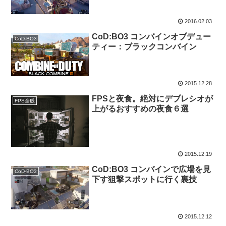
2016.02.03
CoD:BO3 コンバインオブデュー
CoD-BO3
ティー：ブラックコンバイン
2015.12.28
FPSと夜食。絶対にデブレシオが
FPS全般
上がるおすすめの夜食６選
2015.12.19
CoD:BO3 コンバインで広場を見
CoD-BO3
下す狙撃スポットに行く裏技
2015.12.12