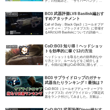
チ」の仕組みと、「サイバーパンク」パ
ーツのアンロックチャレンジ「グリッチ
直後に2キル」クリアのコツもご紹介しま
す。 検証動画例によって英語ですが、わ
BO3 武器評価LV8 Basilisk編おす
CoD-BO3
からない方は飛...
すめアタッチメント
Call of Duty：Black Ops3（コールオブデ
ューティー：ブラックオプス3）に登場す
るARのLV8 Basiliskについての詳細ペー
ジです。データ解除レベルサプライドロ
ップ射撃タイプフルオート移動速度
95%ADS(覗き込み)...
CoD:BO3 知り得！ヘッドショッ
CoD-BO3
トを効率的に稼ぐ12の方法
ヘッドショットを取るための効率的なや
り方とコツ、ルールなどをご紹介しま
す。今回の記事はCoD:BO3に限らず、ど
のCoD作品においてもある程度有効な方
法かと思いますので、別のCoD作品プレ
イの方も参考にどうぞ。概要CoDは撃ち
BO3 サプライドロップのガチャ
CoD-BO3
合いの最中に狙...
武器当たりランキング！最強は？
CoD:BO3（コールオブデューティーブラ
ックオプス3）のサプライドロップ限定武
器をランク付けしてみました。主観は大
いに含みますので参考程度にご覧くださ
い。CoD:BO3の追加武器の全体的な傾向
についてランク発表の前に、現状のガチ
CoD:BO3 武器評価Dingo編おす