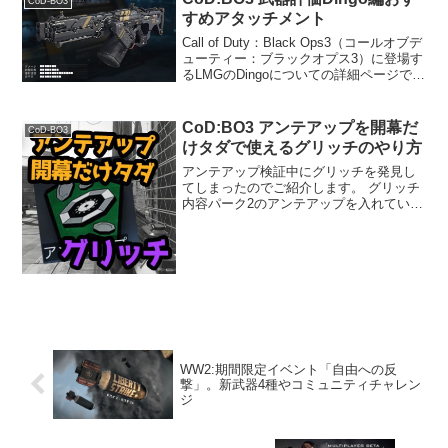
CoD-BO3
ャ武器の状...
すめアタッチメント
Call of Duty：Black Ops3（コールオブデ
ューティー：ブラックオプス3）に登場す
るLMGのDingoについての詳細ページで
す。データ解除レベル初期射撃タイプフ
ルオート移動速度95%ADS(覗き込み)速度
0.33秒ダメージ3...
CoD:BO3 アンテアップを開幕だ
CoD-BO3
けタダで使えるグリッチのやり方
アンテアップ検証中にグリッチを発見し
てしまったのでご紹介します。 グリッチ
内容パーク2のアンテアップを入れていな
いクラスで、アンテアップの効果（スポ
ーン時に75ポイントのスコアボーナス獲
得）をラウンド開幕時の1回のみ得られる
というものです。...
WW2:期間限定イベント「自由への反
撃」。新武器4種やコミュニティチャレン
ジ