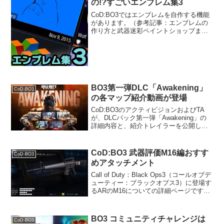
の!?すごいエンブレム集3
CoD:BO3ではエンブレムを自作する機能
があります。（参考記事：エンブレムの
作り方と武器迷彩ペイントショップまと
め決定版）今回もコミュニティに向けて
公開された名作エンブレムを集めてみま
した。※紹介する作品は、すべて作成者
が任意で「公開」設...
BO3第一弾DLC「Awakening」
CoD-BO3
の各マップ紹介動画が登場
CoD:BO3のアクティビジョンおよびTA
が、DLCパック第一弾「Awakening」の
詳細内容と、紹介トレイラーを公開しま
した。概要4つのマルチプレイ用新マップ
と、ゾンビ用新マップ「Der
Eisendrache」を含むDLCパック「Aw...
CoD:BO3 武器評価M16編おすす
CoD-BO3
めアタッチメント
Call of Duty：Black Ops3（コールオブデ
ューティー：ブラックオプス3）に登場す
るARのM16についての詳細ページです。
データ解除レベルサプライドロップ射撃
タイプ3点バースト移動速度95%ADS(覗
き込み)速度0.25秒ダ...
BO3 コミュニティチャレンジは
CoD-BO3