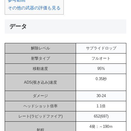
その他の武器の評価も見る
データ
解除レベル
サプライドロップ
射撃タイプ
フルオート
移動速度
95%
0.35秒
ADS(覗き込み)速度
ダメージ
30-24
ヘッドショット倍率
1.1倍
レート(ラピッドファイア)
652(697)
4発：～190ｍ
射程