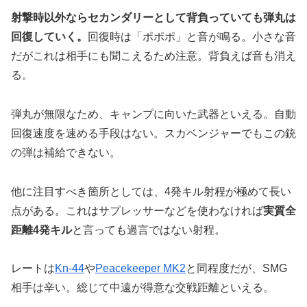
射撃時以外ならセカンダリーとして背負っていても弾丸は
回復していく。
回復時は「ポポポ」と音が鳴る。小さな音
だがこれは相手にも聞こえるため注意。背負えば音も消え
る。
弾丸が無限なため、キャンプに向いた武器といえる。自動
回復速度を速める手段はない。スカベンジャーでもこの銃
の弾は補給できない。
他に注目すべき箇所としては、4発キル射程が極めて長い
点がある。これはサプレッサーなどを使わなければ
実質全
距離4発キル
と言っても過言ではない射程。
レートは
Kn-44
や
Peacekeeper MK2
と同程度だが、SMG
相手は辛い。総じて中遠が得意な交戦距離といえる。