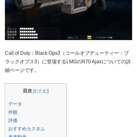
Call of Duty：Black Ops3（コールオブデューティー：ブ
ラックオプス3）に登場するLMGのR70 Ajaxについての詳
細ページです。
目次
[
たたむ
]
データ
外観
評価
おすすめカスタム
参考動画