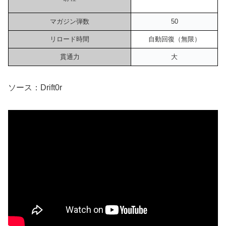
マガジン弾数
50
リロード時間
自動回復（無限）
貫通力
大
ソース：Drift0r