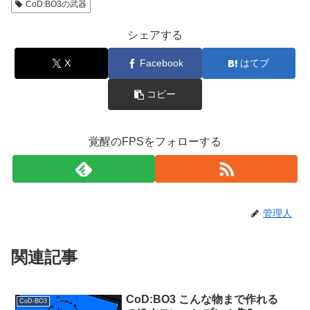
CoD:BO3の武器
シェアする
X
Facebook
はてブ
コピー
覚醒のFPSをフォローする
管理人
関連記事
CoD:BO3 こんな物まで作れる
CoD-BO3