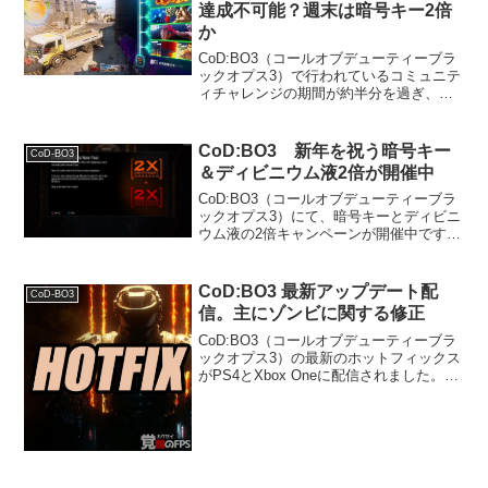
達成不可能？週末は暗号キー2倍
か
CoD:BO3（コールオブデューティーブラ
ックオプス3）で行われているコミュニテ
ィチャレンジの期間が約半分を過ぎ、そ
の達成に暗雲が立ち込めてきました。追
記：達成しました。プライズファイター
は全プレイヤーに配布済み。コミュニテ
CoD:BO3 新年を祝う暗号キー
CoD-BO3
ィチャレンジ内容...
＆ディビニウム液2倍が開催中
CoD:BO3（コールオブデューティーブラ
ックオプス3）にて、暗号キーとディビニ
ウム液の2倍キャンペーンが開催中です。
内容期間中は、マルチプレイおよびゾン
ビをプレイ後に稼げる暗号キーとディビ
ニウム液の数が通常の2倍の量となりま
CoD:BO3 最新アップデート配
CoD-BO3
す。開催期間現...
信。主にゾンビに関する修正
CoD:BO3（コールオブデューティーブラ
ックオプス3）の最新のホットフィックス
がPS4とXbox Oneに配信されました。最
新バージョンは43.15.54.5となります。修
正内容画面4分割プレイヤーがキックされ
る問題の修正コリジョンの修正...